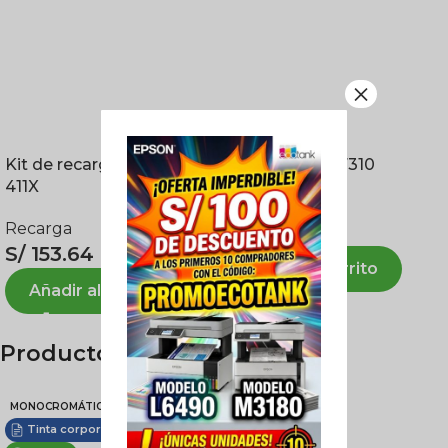
×
Kit de recarga para TN-
Tóner Black M7310
411X
Tóner
Recarga
S/
303.66
S/
153.64
Añadir al carrito
Añadir al carrito
Productos relacionados
MONOCROMÁTICA
COLORES
Tinta corporativa
Láser