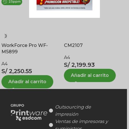
25ppm
21ppm
WorkForce Pro WF-
CM2107
E
M5899
A4
A4
S/
2,199.93
S
S/
2,250.55
Añadir al carrito
Añadir al carrito
Outsourcing de
impresión
Ventas de impresoras y
suministros