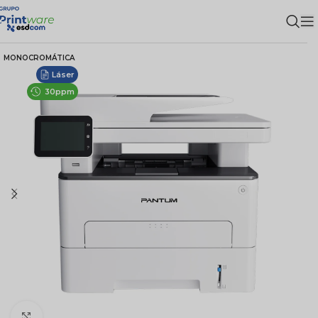
MONOCROMÁTICA
Láser
30ppm
Clic para ampliar