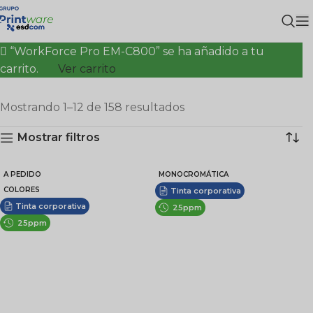
“WorkForce Pro EM-C800” se ha añadido a tu
carrito.
Ver carrito
Mostrando 1–12 de 158 resultados
Mostrar filtros
A PEDIDO
MONOCROMÁTICA
COLORES
Tinta corporativa
Tinta corporativa
25ppm
25ppm