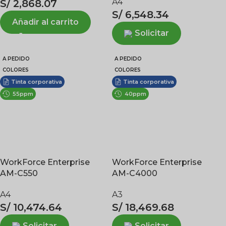
A4
S/
2,868.07
S/
6,548.34
Añadir al carrito
Solicitar
A PEDIDO
A PEDIDO
COLORES
COLORES
Tinta corporativa
Tinta corporativa
55ppm
40ppm
WorkForce Enterprise
WorkForce Enterprise
AM-C550
AM-C4000
A4
A3
S/
10,474.64
S/
18,469.68
Solicitar
Solicitar