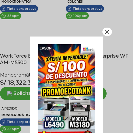
MONOCROMÁTICA
COLORES
Tinta corporativa
Tinta corporativa
55ppm
100ppm
×
WorkForce Enterprise
WorkForce Enterprise WF
AM-M5500
C21000
Monocromática
,
A3
A3
S/
18,322.33
S/
39,803.21
Solicitar
Solicitar
A PEDIDO
COLORES
MONOCROMÁTICA
Láser
Tinta corporativa
70ppm
55ppm