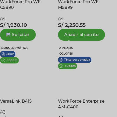
WorkForce Pro WF-
WorkForce Pro WF-
C5890
M5899
A4
A4
S/
1,930.10
S/
2,250.55
Solicitar
Añadir al carrito
MONOCROMÁTICA
A PEDIDO
COLORES
Láser
Tinta corporativa
50ppm
40ppm
VersaLink B415
WorkForce Enterprise
AM-C400
A3