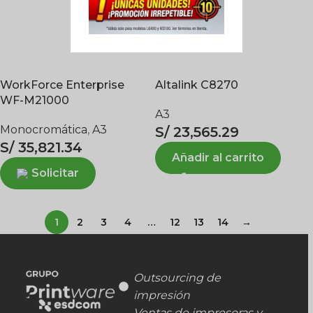
WorkForce Enterprise
Altalink C8270
WF-M21000
A3
Monocromática
,
A3
S/
23,565.29
S/
35,821.34
Añadir al carrito
Solicitar
1
2
3
4
…
12
13
14
→
Outsourcing de
impresión
Ventas de impresoras y