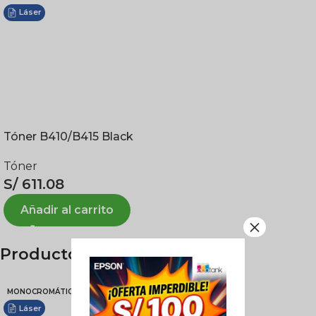
Láser
Tóner B410/B415 Black
Tóner
S/
611.08
Añadir al carrito
×
Productos relacionados
MONOCROMÁTICA
MONOCROMÁTICA
Láser
Láser