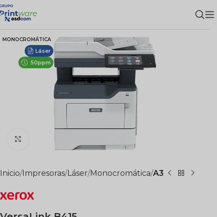
MONOCROMÁTICA
Láser
50ppm
Clic para ampliar
Inicio
Impresoras
Láser
Monocromática
A3
VersaLink B415