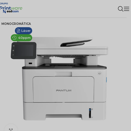
MONOCROMÁTICA
Láser
40ppm
Clic para ampliar