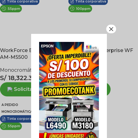
Tinta corporativa
Tinta corporativa
55ppm
100ppm
×
WorkForce Enterprise
WorkForce Enterprise WF
AM-M5500
C21000
Monocromática
,
A3
A3
S/
18,322.33
S/
39,803.21
Solicitar
Solicitar
A PEDIDO
COLORES
MONOCROMÁTICA
Láser
Tinta corporativa
70ppm
55ppm