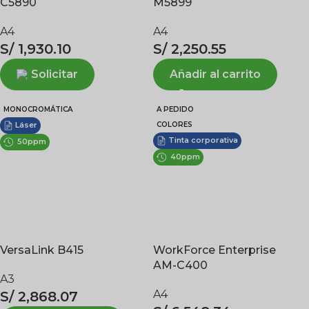
C5890
M5899
A4
A4
S/
1,930.10
S/
2,250.55
Solicitar
Añadir al carrito
MONOCROMÁTICA
A PEDIDO
COLORES
Láser
Tinta corporativa
50ppm
40ppm
VersaLink B415
WorkForce Enterprise
AM-C400
A3
A4
S/
2,868.07